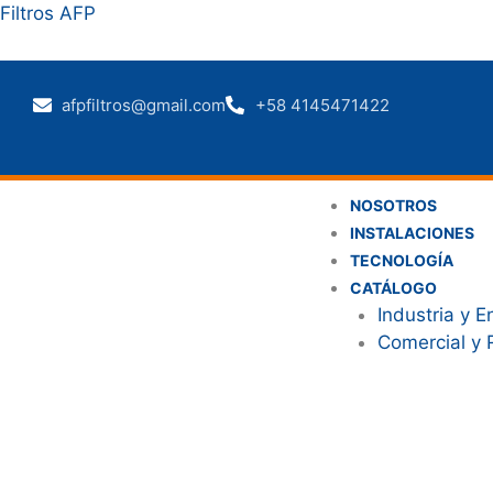
Ir
Filtros AFP
al
contenido
afpfiltros@gmail.com
+58 4145471422
NOSOTROS
INSTALACIONES
TECNOLOGÍA
CATÁLOGO
Industria y E
Comercial y 