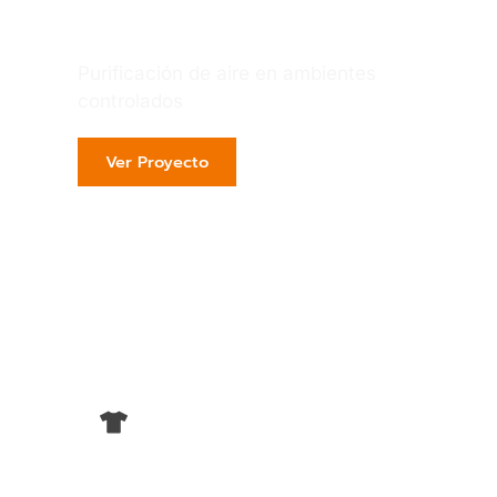
Química
Purificación de aire en ambientes
controlados
Ver Proyecto
Textil