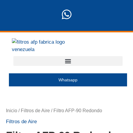
Ir
al
W
contenido
h
a
t
s
a
p
Whatsapp
p
Inicio
/
Filtros de Aire
/ Filtro AFP-90 Redondo
Filtros de Aire