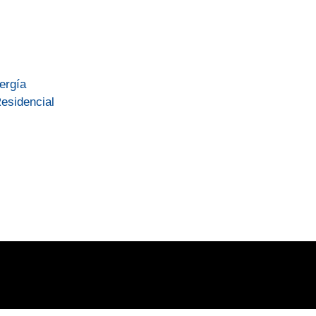
nergía
esidencial