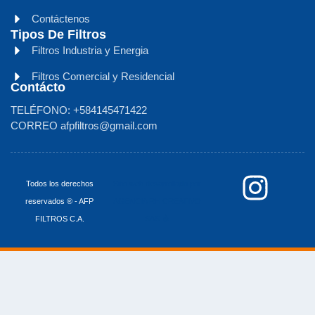
Contáctenos
Tipos De Filtros
Filtros Industria y Energia
Filtros Comercial y Residencial
Contácto
TELÉFONO: +584145471422
CORREO afpfiltros@gmail.com
I
Todos los derechos
Sitio web desarrollado por
reservados ® - AFP
AGENCIA RH CREATIVO
n
FILTROS C.A.
SAS 🩸
s
t
a